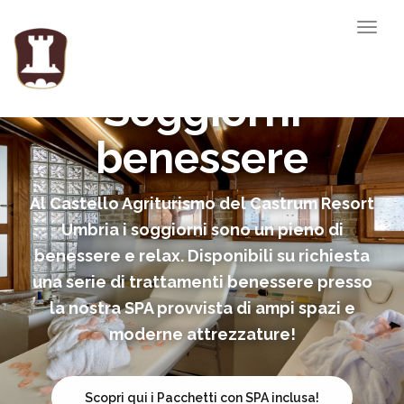
Togg
Resort & SPA -
navig
Soggiorni
benessere
Al Castello Agriturismo del Castrum Resort
Umbria i soggiorni sono un pieno di
benessere e relax. Disponibili su richiesta
una serie di trattamenti benessere presso
la nostra SPA provvista di ampi spazi e
moderne attrezzature!
Scopri qui i Pacchetti con SPA inclusa!