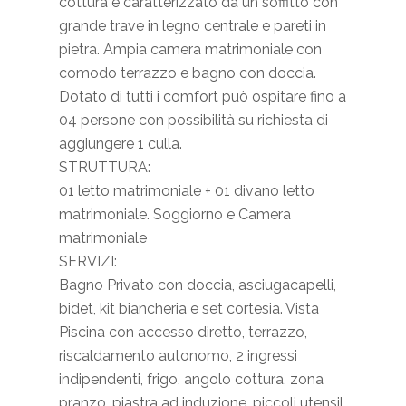
cottura è caratterizzato da un soffitto con
grande trave in legno centrale e pareti in
pietra. Ampia camera matrimoniale con
comodo terrazzo e bagno con doccia.
Dotato di tutti i comfort può ospitare fino a
04 persone con possibilità su richiesta di
aggiungere 1 culla.
STRUTTURA:
01 letto matrimoniale + 01 divano letto
matrimoniale. Soggiorno e Camera
matrimoniale
SERVIZI:
Bagno Privato con doccia, asciugacapelli,
bidet, kit biancheria e set cortesia. Vista
Piscina con accesso diretto, terrazzo,
riscaldamento autonomo, 2 ingressi
indipendenti, frigo, angolo cottura, zona
pranzo, piastra ad induzione, piccoli utensil