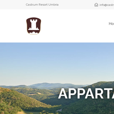
Castrum Resort Umbria
info@cast
Ho
APPART