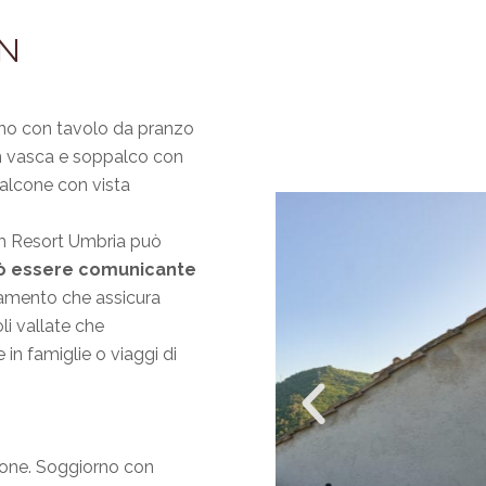
IN
orno con tavolo da pranzo
on vasca e soppalco con
alcone con vista
m Resort Umbria può
ò essere comunicante
amento che assicura
li vallate che
 in famiglie o viaggi di
lcone. Soggiorno con