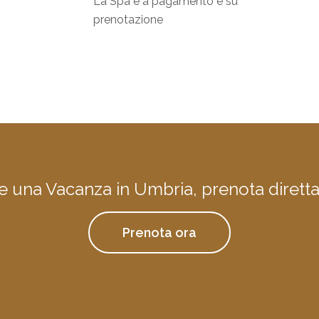
La Spa è a pagamento e su
prenotazione
re una Vacanza in Umbria, prenota dirett
Prenota ora